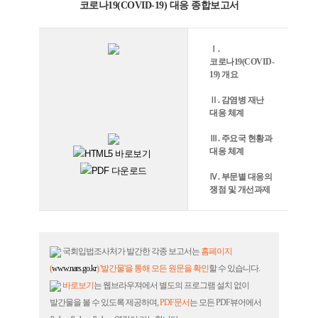
코로나19(COVID-19) 대응 종합보고서
Ⅰ.
코로나19(COVID-
19) 개요
Ⅱ. 감염병 재난
대응 체계
Ⅲ. 주요국 현황과
대응 체계
Ⅳ. 부문별 대응의
쟁점 및 개선과제
국회입법조사처가 발간한 각종 보고서는
홈페이지
(
www.nars.go.kr
) '발간물'을 통해 모든 원문을 확인
할 수 있습니다.
바로보기
는 웹브라우져에서 별도의 프로그램 설치 없이
발간물을 볼 수 있도록 제공하며,
PDF문서
는 모든 PDF뷰어에서